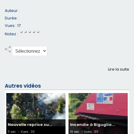
Auteur :
Durée :
Vues :
17
Notez :
Lire la suite
Autres vidéos
Nouvelle reprise su...
Incendie à Biguglia...
11 sec
- Vues : 30
19 sec
- Vues : 50