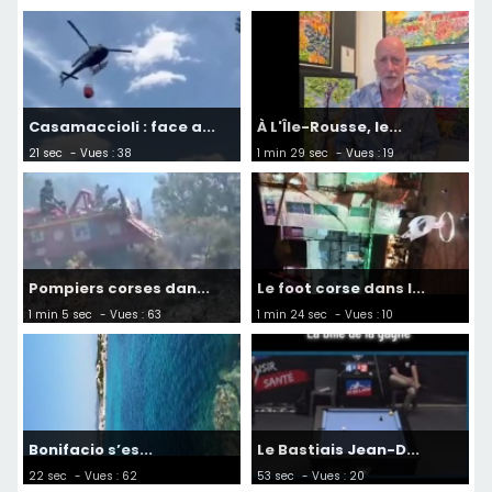
Casamaccioli : face a...
À L'Île-Rousse, le...
21 sec
- Vues : 38
1 min 29 sec
- Vues : 19
Pompiers corses dan...
Le foot corse dans l...
1 min 5 sec
- Vues : 63
1 min 24 sec
- Vues : 10
Bonifacio s’es...
Le Bastiais Jean-D...
22 sec
- Vues : 62
53 sec
- Vues : 20