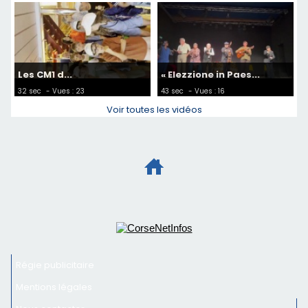
Les CM1 d...
« Elezzione in Paes...
32 sec
- Vues : 23
43 sec
- Vues : 16
Voir toutes les vidéos
Régie publicitaire
Mentions légales