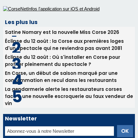
procession le 14 août
31/07/2026 08:24
Tennis - Début ce week-end du tournoi du
RCPV
31/07/2026 08:22
82ème anniversaire de la disparition du
Commandant Antoine de Saint Exupery
Les plus lus
Satine Nomary est la nouvelle Miss Corse 2026
Éclipse du 12 août : la Corse aux premières loges
d'un spectacle qui ne reviendra pas avant 2081
Éclipse du 12 août : Où s'installer en Corse pour
profiter pleinement du spectacle ?