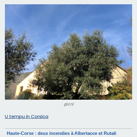
@cni
U tempu in Corsica
Haute-Corse : deux incendies à Albertacce et Rutali