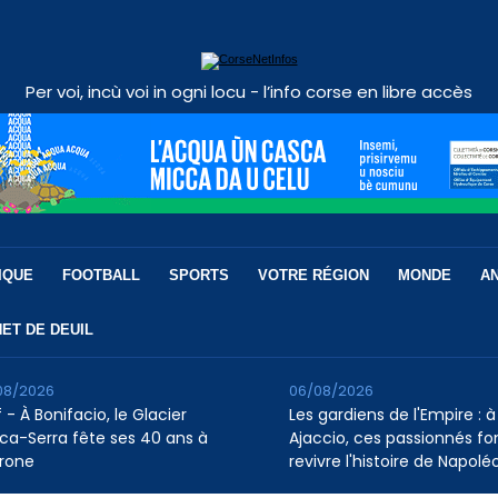
Per voi, incù voi in ogni locu - l’info corse en libre accès
IQUE
FOOTBALL
SPORTS
VOTRE RÉGION
MONDE
A
ET DE DEUIL
08/2026
06/08/2026
 - À Bonifacio, le Glacier
Les gardiens de l'Empire : à
ca-Serra fête ses 40 ans à
Ajaccio, ces passionnés fo
rone
revivre l'histoire de Napolé