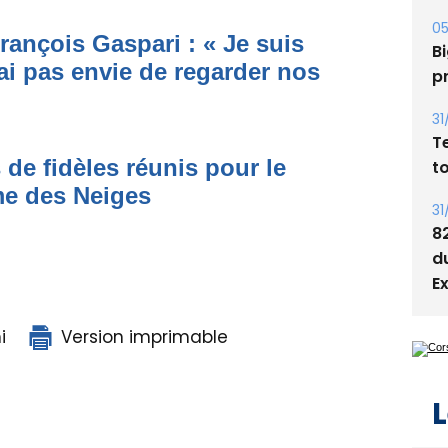
05
rançois Gaspari : « Je suis
Bi
ai pas envie de regarder nos
p
31
T
 de fidèles réunis pour le
t
me des Neiges
31
8
d
E
i
Version imprimable
L