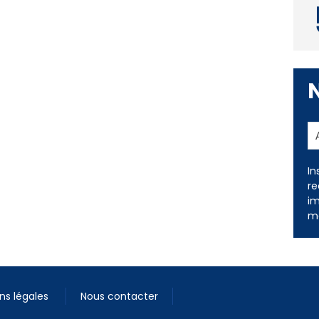
In
re
im
me
ns légales
Nous contacter