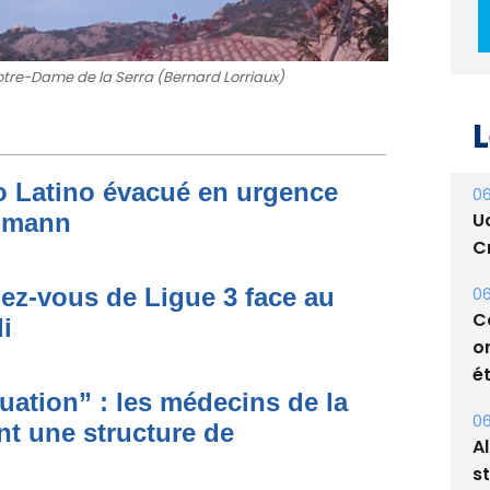
tre-Dame de la Serra (Bernard Lorriaux)
L
to Latino évacué en urgence
06
U
simann
Cr
dez-vous de Ligue 3 face au
06
C
i
o
ét
ituation” : les médecins de la
06
nt une structure de
A
s