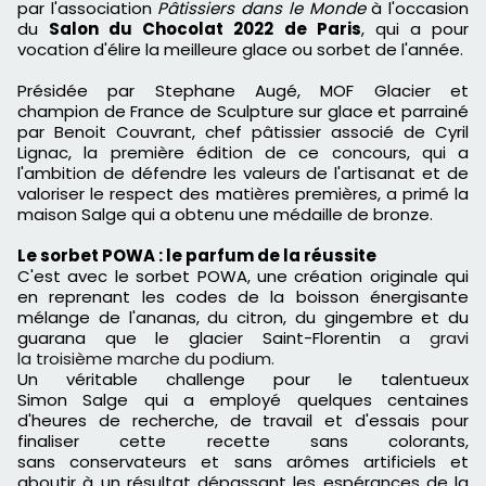
par l'association
Pâtissiers dans le
Monde
à l'occasion
du
Salon du
Chocolat
2022 de Paris
, qui a pour
vocation d'élire la meilleure glace ou sorbet de l'année.
Présidée par
Stephane
Augé
,
M
OF Glacier
et
champio
n
de France de Sculpture sur glace et parrainé
par Benoit Couvrant, chef pâtissier associé de
Cyril
Lignac
, la première édition de ce concours, qui a
l'ambition de défendre les valeurs de l'artisanat et de
valoriser le respect des matières premières, a primé la
maison
Salge
qui a obtenu une médaille de bronze.
Le sorbet
POWA
: le parfum de la réussite
C'est avec le sorbet
POWA
, une création originale qui
en reprenant les codes de la boisson énergisante
mélange de l'ananas, du citron, du gingembre et du
guarana que le glacier Saint-Florentin
a gravi
la troisième marche du podium.
Un véritable challenge pour le talentueux
Simon
Salge
qui
a employé
quelques centaines
d'heures de recherche, de travail et d'essais pour
finaliser cette recette sans
colorants
,
sans
conservateurs
et sans
arômes
artificiels et
aboutir à un résultat dépassant les espérances de la