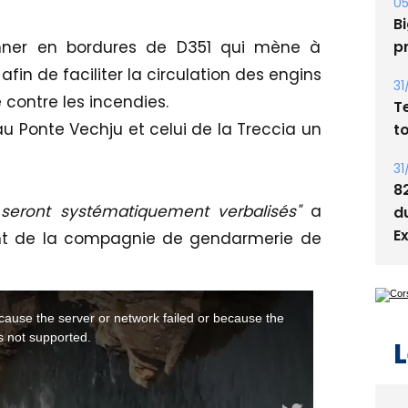
s
05
ionner en bordures de D351 qui mène à
Bi
afin de faciliter la circulation des engins
p
contre les incendies.
31
au Ponte Vechju et celui de la Treccia un
T
t
e seront systématiquement verbalisés"
a
31
8
nt de la compagnie de gendarmerie de
d
E
L