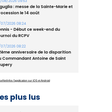
tade de San Benedetto
/08/2026 09:53
guglia : messe de la Sainte-Marie et
rocession le 14 août
/07/2026 08:24
ennis - Début ce week-end du
ournoi du RCPV
/07/2026 08:22
2ème anniversaire de la disparition
u Commandant Antoine de Saint
xupery
es plus lus