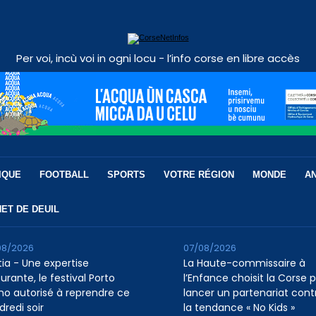
Per voi, incù voi in ogni locu - l’info corse en libre accès
IQUE
FOOTBALL
SPORTS
VOTRE RÉGION
MONDE
A
ET DE DEUIL
08/2026
07/08/2026
tia - Une expertise
La Haute-commissaire à
urante, le festival Porto
l’Enfance choisit la Corse 
ino autorisé à reprendre ce
lancer un partenariat cont
dredi soir
la tendance « No Kids »