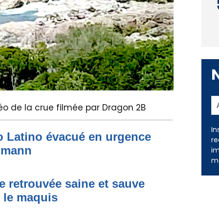
déo de la crue filmée par Dragon 2B
to Latino évacué en urgence
simann
In
re
im
e retrouvée saine et sauve
me
s le maquis