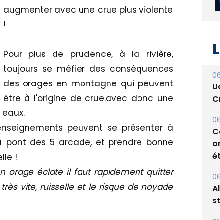
augmenter avec une crue plus violente
!
Pour plus de prudence, à la rivière,
L
toujours se méfier des conséquences
des orages en montagne qui peuvent
être à l'origine de crue.avec donc une
06
U
 eaux.
Cr
renseignements peuvent se présenter à
au pont des 5 arcade, et prendre bonne
06
C
le !
o
 orage éclate il faut rapidement quitter
ét
très vite, ruisselle et le risque de noyade
06
A