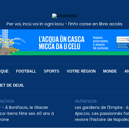
Per voi, incù voi in ogni locu - l’info corse en libre accès
IQUE
FOOTBALL
SPORTS
VOTRE RÉGION
MONDE
A
ET DE DEUIL
08/2026
06/08/2026
 - À Bonifacio, le Glacier
Les gardiens de l'Empire : à
ca-Serra fête ses 40 ans à
Ajaccio, ces passionnés fo
rone
revivre l'histoire de Napolé