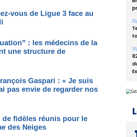
05
dez-vous de Ligue 3 face au
Bi
i
p
31
ituation” : les médecins de la
T
nt une structure de
t
31
8
d
rançois Gaspari : « Je suis
E
ai pas envie de regarder nos
 de fidèles réunis pour le
L
me des Neiges