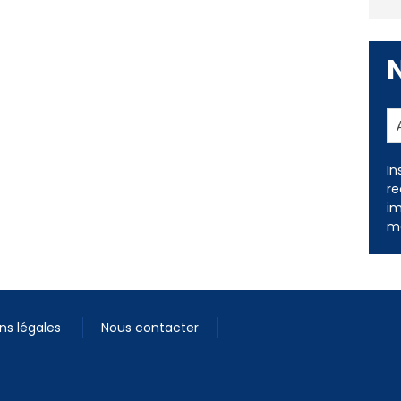
In
re
im
me
ns légales
Nous contacter