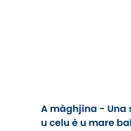
A màghjina - Una s
u celu è u mare ba