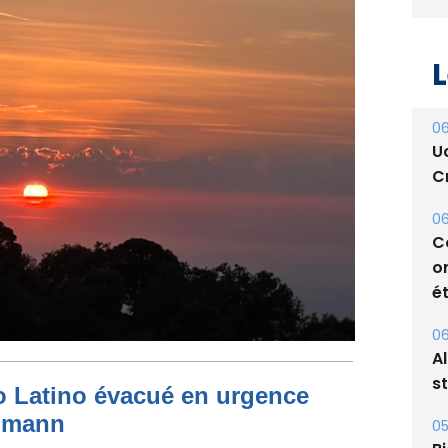
L
06
U
Cr
06
C
o
ét
06
to Latino évacué en urgence
A
simann
s