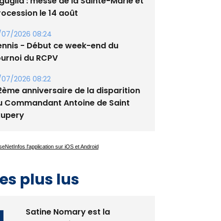
/08/2026 09:53
guglia : messe de la Sainte-Marie et
rocession le 14 août
/07/2026 08:24
ennis - Début ce week-end du
ournoi du RCPV
/07/2026 08:22
2ème anniversaire de la disparition
u Commandant Antoine de Saint
xupery
es plus lus