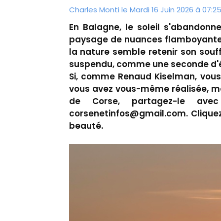
Charles Monti
le Mardi 16 Juin 2026 à 07:2
En Balagne, le soleil s'abandonn
paysage de nuances flamboyantes 
la nature semble retenir son souffl
suspendu, comme une seconde d'éte
Si, comme Renaud Kiselman, vous 
vous avez vous-même réalisée, met
de Corse, partagez-le avec
corsenetinfos@gmail.com. Cliquez
beauté.