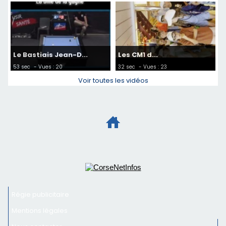
Le Bastiais Jean-D...
Les CM1 d...
53 sec
- Vues : 20
32 sec
- Vues : 23
Voir toutes les vidéos
Régie publicitaire
Mentions légales