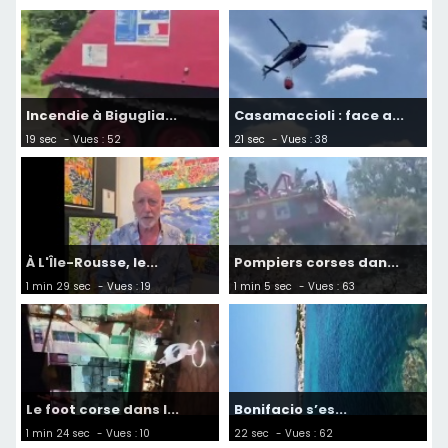
Incendie à Biguglia...
Casamaccioli : face a...
19 sec
- Vues : 52
21 sec
- Vues : 38
À L'Île-Rousse, le...
Pompiers corses dan...
1 min 29 sec
- Vues : 19
1 min 5 sec
- Vues : 63
Le foot corse dans l...
Bonifacio s’es...
1 min 24 sec
- Vues : 10
22 sec
- Vues : 62