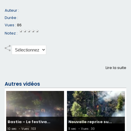
Auteur :
Durée :
Vues :
86
Notez :
Lire la suite
Autres vidéos
Bastia – Le festiva...
Nouvelle reprise su...
10 sec
- Vues : 103
11 sec
- Vues : 30