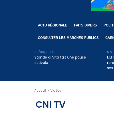
ACTU RÉGIONALE
FAITS DIVERS
POLIT
CONSULTER LES MARCHÉS PUBLICS
CARN
02/09/2026
07/
Stonde di Vita fait une pause
L'E
estivale
rena
ses
Accueil
>
Vidéos
CNI TV