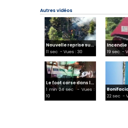
Autres vidéos
Nouvelle reprise su...
Incendie 
11 sec
- Vues : 30
19 sec
- V
Le foot corse dans l...
1 min 24 sec
- Vues :
Bonifacio 
10
22 sec
- V