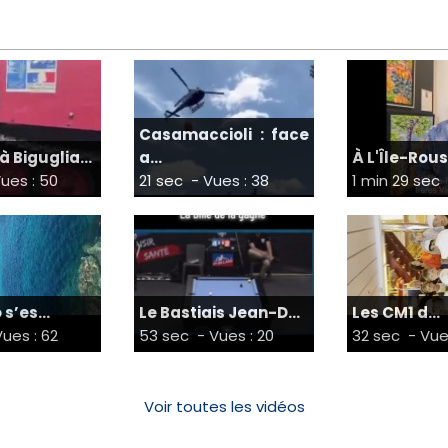
Casamaccioli : face
à Biguglia...
a...
À L'Île-Rouss
ues : 50
21 sec
- Vues : 38
1 min 29 sec
s’es...
Le Bastiais Jean-D...
Les CM1 d...
ues : 62
53 sec
- Vues : 20
32 sec
- Vue
Voir toutes les vidéos