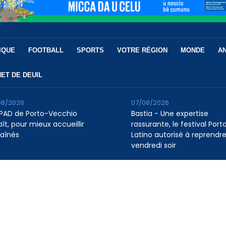
IQUE
FOOTBALL
SPORTS
VOTRE RÉGION
MONDE
A
ET DE DEUIL
08/2026
07/08/2026
HPAD de Porto-Vecchio
Bastia - Une expertise
ît, pour mieux accueillir
rassurante, le festival Port
 aînés
Latino autorisé à reprendr
vendredi soir