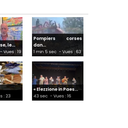
Pompiers corses
e, le...
dan...
- Vues : 19
1 min 5 sec
- Vues : 63
« Elezzione in Paes...
s : 23
43 sec
- Vues : 16