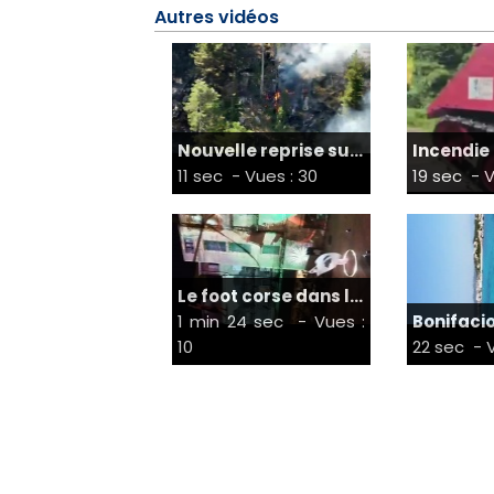
Autres vidéos
Nouvelle reprise su...
Incendie 
11 sec
- Vues : 30
19 sec
- V
Le foot corse dans l...
1 min 24 sec
- Vues :
Bonifacio 
10
22 sec
- V