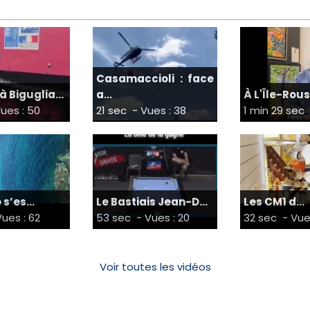
Casamaccioli : face
à Biguglia...
a...
À L'Île-Rouss
ues : 50
21 sec
- Vues : 38
1 min 29 sec
s’es...
Le Bastiais Jean-D...
Les CM1 d...
ues : 62
53 sec
- Vues : 20
32 sec
- Vue
Voir toutes les vidéos