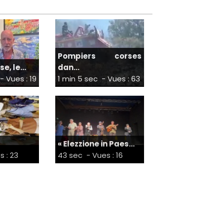
Pompiers corses
e, le...
dan...
- Vues : 19
1 min 5 sec
- Vues : 63
« Elezzione in Paes...
s : 23
43 sec
- Vues : 16