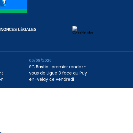
NNONCES LÉGALES
06/08/2026
SC Bastia : premier rendez-
nt
vous de Ligue 3 face au Puy-
on
en-Velay ce vendredi