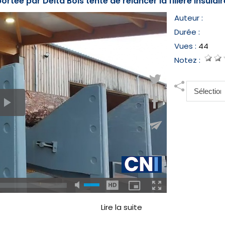
rtée par Delta Bois tente de relancer la filière insulair
Auteur :
Durée :
Vues :
44
Notez :
Lire la suite