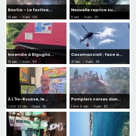
Bastia – Le festiva...
Nouvelle reprise su...
10 sec
- Vues : 103
11 sec
- Vues : 30
Incendie à Biguglia...
Casamaccioli : face a...
19 sec
- Vues : 50
21 sec
- Vues : 38
À L'Île-Rousse, le...
Pompiers corses dan...
1 min 29 sec
- Vues : 19
1 min 5 sec
- Vues : 63