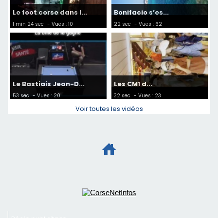
Le foot corse dans l...
Bonifacio s’es...
1 min 24 sec
- Vues : 10
22 sec
- Vues : 62
Le Bastiais Jean-D...
Les CM1 d...
53 sec
- Vues : 20
32 sec
- Vues : 23
Voir toutes les vidéos