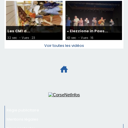
Les CM1 d...
« Elezzione in Paes...
32 sec
- Vues : 23
43 sec
- Vues : 16
Voir toutes les vidéos
Régie publicitaire
Mentions légales