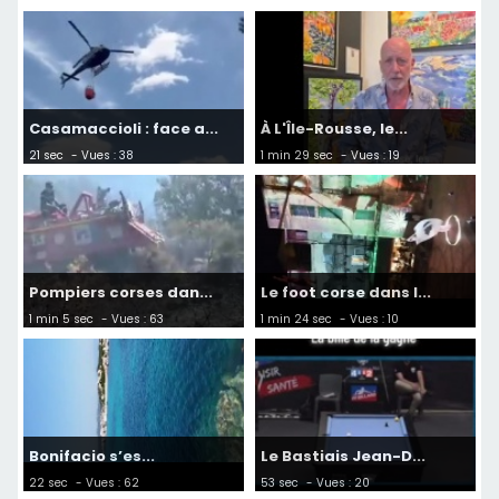
Casamaccioli : face a...
À L'Île-Rousse, le...
21 sec
- Vues : 38
1 min 29 sec
- Vues : 19
Pompiers corses dan...
Le foot corse dans l...
1 min 5 sec
- Vues : 63
1 min 24 sec
- Vues : 10
Bonifacio s’es...
Le Bastiais Jean-D...
22 sec
- Vues : 62
53 sec
- Vues : 20