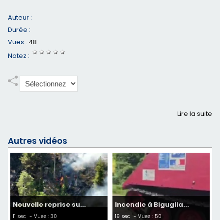
Auteur :
Durée :
Vues :
48
Notez :
Lire la suite
Autres vidéos
Nouvelle reprise su...
Incendie à Biguglia...
11 sec
- Vues : 30
19 sec
- Vues : 50