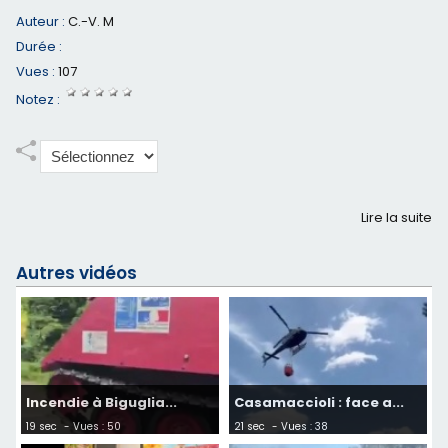
Auteur :
C.-V. M
Durée :
Vues :
107
Notez :
Lire la suite
Autres vidéos
Incendie à Biguglia...
Casamaccioli : face a...
19 sec
- Vues : 50
21 sec
- Vues : 38