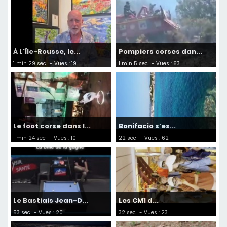
À L'Île-Rousse, le...
Pompiers corses dan...
1 min 29 sec
- Vues : 19
1 min 5 sec
- Vues : 63
Le foot corse dans l...
Bonifacio s’es...
1 min 24 sec
- Vues : 10
22 sec
- Vues : 62
Le Bastiais Jean-D...
Les CM1 d...
53 sec
- Vues : 20
32 sec
- Vues : 23