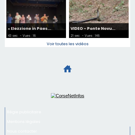
« Elezzione in Paes...
VIDEO - Ponte Novu...
43 sec
- Vues : 16
21 sec
- Vues : 146
Voir toutes les vidéos
Régie publicitaire
Mentions légales
Nous contacter