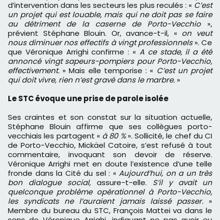
d’intervention dans les secteurs les plus reculés : «
C’est
un projet qui est louable, mais qui ne doit pas se faire
au détriment de la caserne de Porto-Vecchio
»,
prévient Stéphane Blouin. Or, avance-t-il, «
on veut
nous diminuer nos effectifs à vingt professionnels
». Ce
que Véronique Arrighi confirme : «
A ce stade, il a été
annoncé vingt sapeurs-pompiers pour Porto-Vecchio,
effectivement.
» Mais elle temporise : «
C’est un projet
qui doit vivre, rien n’est gravé dans le marbre.
»
Le STC évoque une prise de parole isolée
Ses craintes et son constat sur la situation actuelle,
Stéphane Blouin affirme que ses collègues porto-
vecchiais les partagent «
à 80 %
». Sollicité, le chef du CI
de Porto-Vecchio, Mickäel Catoire, s’est refusé à tout
commentaire, invoquant son devoir de réserve.
Véronique Arrighi met en doute l’existence d’une telle
fronde dans la Cité du sel : «
Aujourd’hui, on a un très
bon dialogue social,
assure-t-elle.
S’il y avait un
quelconque problème opérationnel à Porto-Vecchio,
les syndicats ne l’auraient jamais laissé passer.
»
Membre du bureau du STC, François Mattei va dans le
sens de Véronique Arrighi, indiquant ne pas avoir eu