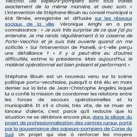
Vecchio. Les sapeurs-pompiers sont tous traités
exactement de la même manière, et avec soin.
»
L’intervention de Stéphane Blouin au conseil municipal a
été filmée, enregistrée et diffusée
sur les réseaux
sociaux de la ville
. Véronique Arrighi en a pris
connaissance : «
Je suis très surprise de ce que j’ai pu
entendre. Je me rends régulièrement à la caserne de
Porto-Vecchio et je suis très ouverte quand on me
sollicite.
» Sur l’intervention de Pianelli, a-t-elle perçu
une défaillance ? «
Il y a peut-être eu d’autres
difficultés,
estime la présidente.
Mais aujourd’hui, le
matériel opérationnel est bien présent et performant.
»
Stéphane Blouin est un nouveau venu sur la scène
politique porto-vecchiaise, puisqu’il a été élu en mars
dernier sur la liste de Jean-Christophe Angelini, lequel
lui a confié la mission de coordonner les relations entre
les forces de secours opérationnelles et la
municipalité. Et s’il a choisi, très vite, de se muer en
lanceur d’alerte, c’est parce qu’il redoute que la
situation ne se détériore encore plus,
dans le sillage du
projet de professionnalisation des centres ruraux, porté
par la gouvernance des sapeurs-pompiers de Corse du
Sud
. Un projet qui vise à renforcer les moyens