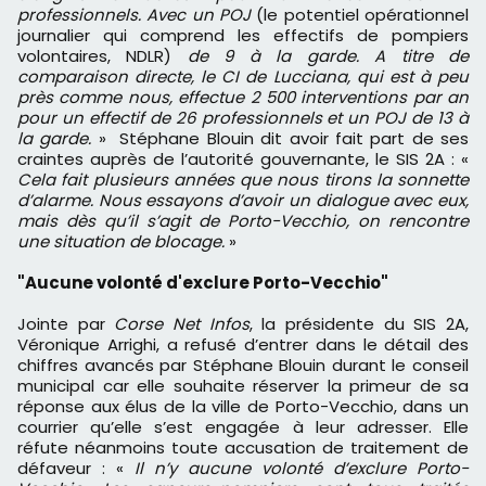
professionnels. Avec un POJ
(le potentiel opérationnel
journalier qui comprend les effectifs de pompiers
volontaires, NDLR)
de 9 à la garde. A titre de
comparaison directe, le CI de Lucciana, qui est à peu
près comme nous, effectue 2 500 interventions par an
pour un effectif de 26 professionnels et un POJ de 13 à
la garde.
» Stéphane Blouin dit avoir fait part de ses
craintes auprès de l’autorité gouvernante, le SIS 2A : «
Cela fait plusieurs années que nous tirons la sonnette
d’alarme. Nous essayons d’avoir un dialogue avec eux,
mais dès qu’il s’agit de Porto-Vecchio, on rencontre
une situation de blocage.
»
"Aucune volonté d'exclure Porto-Vecchio"
Jointe par
Corse Net Infos
, la présidente du SIS 2A,
Véronique Arrighi, a refusé d’entrer dans le détail des
chiffres avancés par Stéphane Blouin durant le conseil
municipal car elle souhaite réserver la primeur de sa
réponse aux élus de la ville de Porto-Vecchio, dans un
courrier qu’elle s’est engagée à leur adresser. Elle
réfute néanmoins toute accusation de traitement de
défaveur : «
Il n’y aucune volonté d’exclure Porto-