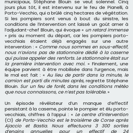
municipaux, Stéphane Blouin se veut solennel. Cinq
jours plus tôt, il est intervenu sur le feu de Pianelli, à
Porto-Vecchio, qui a brûlé cinq hectares de végétation.
Si les pompiers sont venus à bout du sinistre, les
conditions de l’intervention ont laissé un goût amer à
l’adjudant-chef Blouin, qui évoque «
un retard immense
» pris au moment du départ, car les pompiers porto-
vecchiais étaient déjà engagés sur une autre
intervention : «
Comme nous sommes en sous-effectif,
nous n’avions pas de stationnaire dédié à la caserne
qui puisse appeler des renforts. Le stationnaire était sur
la première intervention avec moi.
» Finalement, une
équipe parvient à être mobilisée dans l’urgence, mais
le mal est fait : «
Au lieu de partir dans la minute, le
camion est parti dix minutes après,
regrette Stéphane
Blouin.
Sur un feu de forêt, dans les conditions météo
que nous connaissons, ce n’est pas tolérable.
»
Un épisode révélateur d’un manque d’effectif
persistant à la caserne, pointe le pompier et élu porto-
vecchiais, chiffres à l’appui : «
Le centre d’intervention
(CI)
de Porto-Vecchio est le troisième de Corse après
Ajaccio et Bastia. Nous effectuons 3 300 sorties
d’engins annuelles pour un effectif de 24