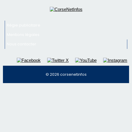
Newsletter
Inscrivez-vous à la newsletter de CNI et recevez par
email les infos les plus importantes et une sélection de
nos meilleurs articles
Régie publicitaire
Mentions légales
Nous contacter
© 2026 corsenetinfos