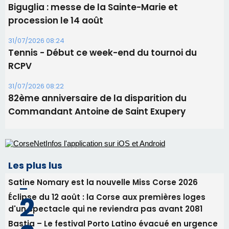
82ème anniversaire de la disparition du
Commandant Antoine de Saint Exupery
Les plus lus
Satine Nomary est la nouvelle Miss Corse 2026
Éclipse du 12 août : la Corse aux premières loges
d'un spectacle qui ne reviendra pas avant 2081
Bastia – Le festival Porto Latino évacué en urgence
avant le concert de Mosimann
En Corse, un début de saison marqué par une
consommation en recul dans les restaurants
La gendarmerie alerte les restaurateurs corses
face à une nouvelle escroquerie au faux vendeur de
vin