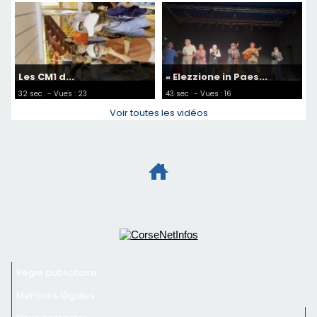
Les CM1 d...
« Elezzione in Paes...
32 sec
- Vues : 23
43 sec
- Vues : 16
Voir toutes les vidéos
Régie publicitaire
Mentions légales