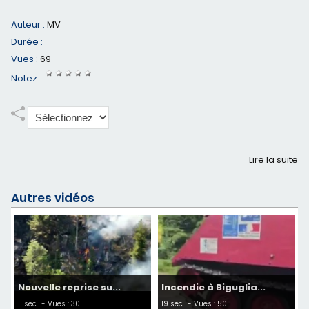
Auteur :
MV
Durée :
Vues :
69
Notez :
Lire la suite
Autres vidéos
Nouvelle reprise su...
Incendie à Biguglia...
11 sec
- Vues : 30
19 sec
- Vues : 50