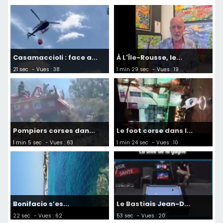
Casamaccioli : face a...
À L'Île-Rousse, le...
21 sec
- Vues : 38
1 min 29 sec
- Vues : 19
Pompiers corses dan...
Le foot corse dans l...
1 min 5 sec
- Vues : 63
1 min 24 sec
- Vues : 10
Bonifacio s’es...
Le Bastiais Jean-D...
22 sec
- Vues : 62
53 sec
- Vues : 20