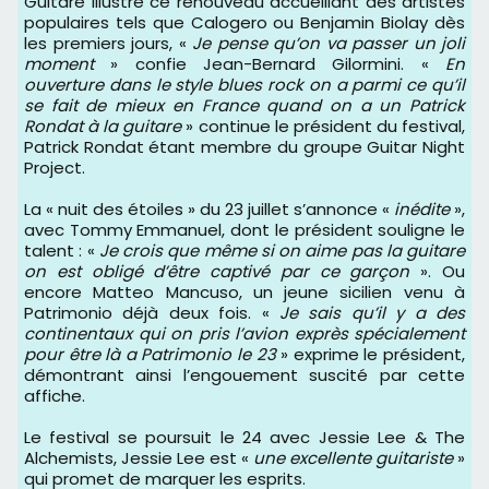
Guitare illustre ce renouveau accueillant des artistes
populaires tels que Calogero ou Benjamin Biolay dès
les premiers jours, «
Je pense qu’on va passer un joli
moment
» confie Jean-Bernard Gilormini. «
En
ouverture dans le style blues rock on a parmi ce qu’il
se fait de mieux en France quand on a un Patrick
Rondat à la guitare
» continue le président du festival,
Patrick Rondat étant membre du groupe Guitar Night
Project.
La « nuit des étoiles » du 23 juillet s’annonce «
inédite
»,
avec Tommy Emmanuel, dont le président souligne le
talent : «
Je crois que même si on aime pas la guitare
on est obligé d’être captivé par ce garçon
». Ou
encore Matteo Mancuso, un jeune sicilien venu à
Patrimonio déjà deux fois. «
Je sais qu’il y a des
continentaux qui on pris l’avion exprès spécialement
pour être là a Patrimonio le 23
» exprime le président,
démontrant ainsi l’engouement suscité par cette
affiche.
Le festival se poursuit le 24 avec Jessie Lee & The
Alchemists, Jessie Lee est «
une excellente guitariste
»
qui promet de marquer les esprits.