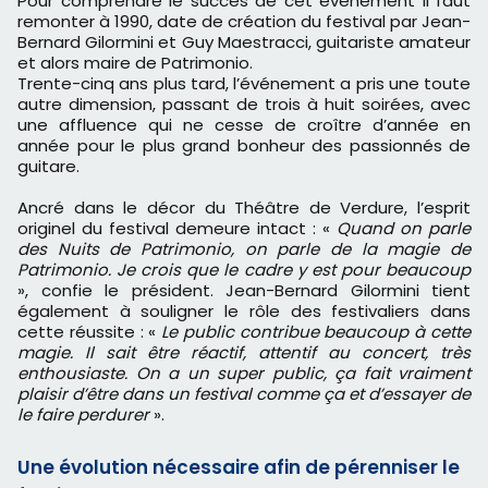
Pour comprendre le succès de cet événement il faut
remonter à 1990, date de création du festival par Jean-
Bernard Gilormini et Guy Maestracci, guitariste amateur
et alors maire de Patrimonio.
Trente-cinq ans plus tard, l’événement a pris une toute
autre dimension, passant de trois à huit soirées, avec
une affluence qui ne cesse de croître d’année en
année pour le plus grand bonheur des passionnés de
guitare.
Ancré dans le décor du Théâtre de Verdure, l’esprit
originel du festival demeure intact : «
Quand on parle
des Nuits de Patrimonio, on parle de la magie de
Patrimonio. Je crois que le cadre y est pour beaucoup
», confie le président. Jean-Bernard Gilormini tient
également à souligner le rôle des festivaliers dans
cette réussite : «
Le public contribue beaucoup à cette
magie. Il sait être réactif, attentif au concert, très
enthousiaste. On a un super public, ça fait vraiment
plaisir d’être dans un festival comme ça et d’essayer de
le faire perdurer
».
Une évolution nécessaire afin de pérenniser le