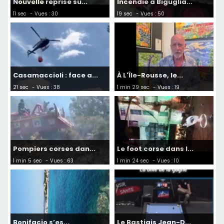
Nouvelle reprise su...
Incendie à Biguglia...
11 sec
- Vues : 30
19 sec
- Vues : 50
Casamaccioli : face a...
À L'Île-Rousse, le...
21 sec
- Vues : 38
1 min 29 sec
- Vues : 19
Pompiers corses dan...
Le foot corse dans l...
1 min 5 sec
- Vues : 63
1 min 24 sec
- Vues : 10
Bonifacio s’es...
Le Bastiais Jean-D...