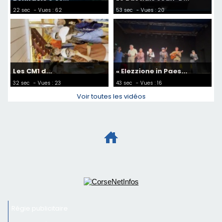
22 sec
- Vues : 62
53 sec
- Vues : 20
Les CM1 d...
« Elezzione in Paes...
32 sec
- Vues : 23
43 sec
- Vues : 16
Voir toutes les vidéos
Régie publicitaire