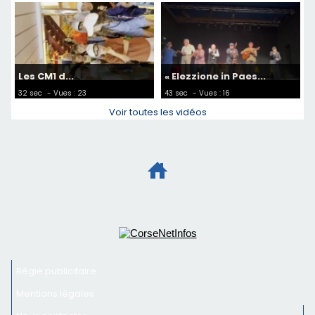
Les CM1 d...
« Elezzione in Paes...
32 sec
- Vues : 23
43 sec
- Vues : 16
Voir toutes les vidéos
Régie publicitaire
Mentions légales