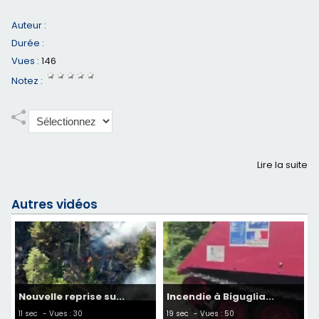
Auteur :
Durée :
Vues :
146
Notez :
Lire la suite
Autres vidéos
Nouvelle reprise su...
Incendie à Biguglia...
11 sec
- Vues : 30
19 sec
- Vues : 50