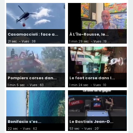
Casamaccioli : face a...
À L'Île-Rousse, le...
21 sec
- Vues : 38
1 min 29 sec
- Vues : 19
Pompiers corses dan...
Le foot corse dans l...
1 min 5 sec
- Vues : 63
1 min 24 sec
- Vues : 10
Bonifacio s’es...
Le Bastiais Jean-D...
22 sec
- Vues : 62
53 sec
- Vues : 20