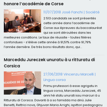
honore l’académie de Corse
11/07/2018 José Fanchi
|
Société
2 513 candidats se sont présentés
cette année dans l’académie de
Corse aux épreuves du baccalauréat
qui se sont déroulées dans les
meilleures conditions. Le taux de réussite - toutes filières
confondues - s’élève cette année à 91,51% contre 91,79%
l’année dernière. De très bons résultats donc, qui...
Marceddu Jureczek unuratu à u ritturatu di
Corsica
27/06/2018 Vincenzu Marcelli
|
Lingua corsa
Primu prufessori à esse agrigatu in
lingua corsa, Marceddu Jureczek, 45
anni hè statu unurati issu marcuri à u
Ritturatu di Corsica. Davanti à a so famidda ma dinù Julie
Benetti, Rettrici nova, Ghjuvan Maria Arrighi, ispittori pedagogicu