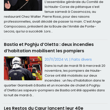
L’assemblée générale du Comité de
la Haute-Corse de pétanque s’est
tenue samedi à Casamozza, au
restaurant Chez Walter. Pierre Rossi, pour des raisons
professionnelles, avait décidé de passer la main. C’est Ange
Campocasso, président de la Boule de l’Amitié de Ponte-
Leccia, qui lui a succédé. Lors...
Bastia et Poghju d’Oletta : deux incendies
d’habitation mobilisent les pompiers
20/11/2024 VL
|
Faits divers
Dans la nuit de mardi 19 à mercredi 20
novembre, les pompiers de Haute-
Corse ont été mobilisés sur deux
incendies : un feu d’habitation dans le
quartier Giambelli à Bastia et un incendie de chalet à Poghju
d'Oletta Les sapeurs-pompiers de Bastia ont été appelés dans
la nuit de mardi à...
Les Restos du Cœur lancent leur 40e