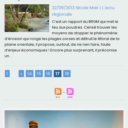
22/09/2013 Nicole Mari
|
L'actu
régionale
C’est un rapport du BRGM qui met le
feu aux poudres. Censé trouver les
moyens de stopper le phénomène
d’érosion qui ronge les plages corses et détruit le littoral de la
plaine orientale, il propose, surtout, de ne rien faire, faute
d’enjeux économiques ! Encore plus surprenant, il préconise
un...
1
...
«
14
15
16
17
18