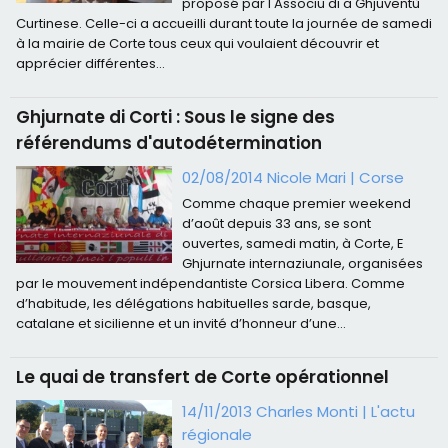
proposé par l'Associu di a Ghjuventù
Curtinese. Celle-ci a accueilli durant toute la journée de samedi
à la mairie de Corte tous ceux qui voulaient découvrir et
apprécier différentes...
Ghjurnate di Corti : Sous le signe des
référendums d'autodétermination
02/08/2014 Nicole Mari
|
Corse
Comme chaque premier weekend
d’août depuis 33 ans, se sont
ouvertes, samedi matin, à Corte, E
Ghjurnate internaziunale, organisées
par le mouvement indépendantiste Corsica Libera. Comme
d’habitude, les délégations habituelles sarde, basque,
catalane et sicilienne et un invité d’honneur d’une...
Le quai de transfert de Corte opérationnel
14/11/2013
Charles Monti
|
L'actu
régionale