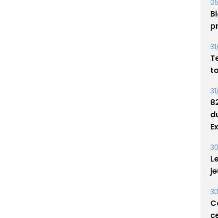
05
Bi
p
31
T
t
31
8
d
E
30
Le
je
30
Co
ce