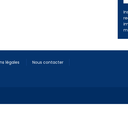
In
re
im
me
ns légales
Nous contacter