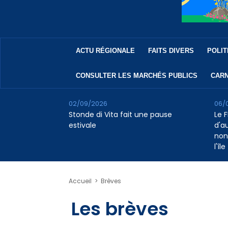
ACTU RÉGIONALE
FAITS DIVERS
POLIT
CONSULTER LES MARCHÉS PUBLICS
CARN
02/09/2026
06/
Stonde di Vita fait une pause
Le F
estivale
d'a
non
l'île
Accueil
>
Brèves
Les brèves