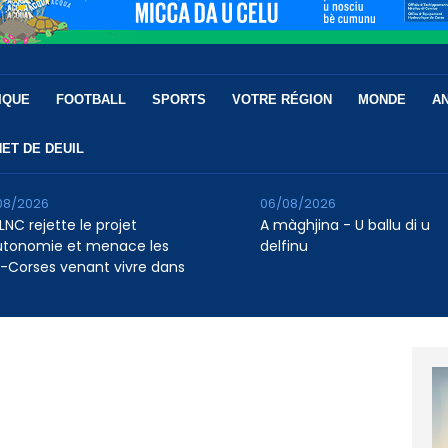
IQUE
FOOTBALL
SPORTS
VOTRE RÉGION
MONDE
A
ET DE DEUIL
08/2026
06/08/2026
LNC rejette le projet
A màghjina - U ballu di u
utonomie et menace les
delfinu
-Corses venant vivre dans