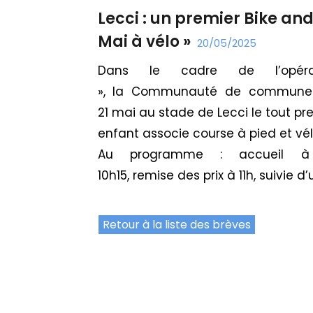
Lecci : un premier Bike and
Mai à vélo »
20/05/2025
Dans
le
cadre
de
l’op
»,
la
Communauté
de
commun
21
mai
au
stade
de
Lecci
le
tout
pr
enfant
associe
course
à
pied
et
vé
Au
programme :
accueil
à
10h15,
remise
des
prix
à
11h,
suivie
d’
Retour à la liste des brèves