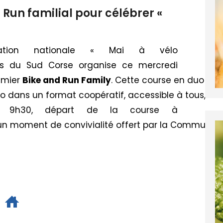
 Run familial pour célébrer «
ération
nationale «
Mai
à
vélo
es
du
Sud
Corse
organise
ce
mercredi
emier
Bike
and
Run
Family
.
Cette
course
en
duo
par
lo
dans
un
format
coopératif,
accessible
à
tous,
po
 9h30,
départ
de
la
course
à
un
moment
de
convivialité
offert
par
la
Communau