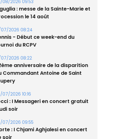
/08/2026 09:53
guglia : messe de la Sainte-Marie et
rocession le 14 août
/07/2026 08:24
ennis - Début ce week-end du
ournoi du RCPV
/07/2026 08:22
2ème anniversaire de la disparition
u Commandant Antoine de Saint
xupery
/07/2026 10:16
cci : I Messageri en concert gratuit
udi soir
/07/2026 09:55
rte : I Chjami Aghjalesi en concert
 soir