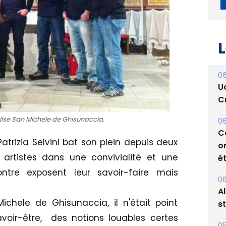
L
06
U
Cr
église San Michele de Ghisunaccia.
06
C
Patrizia Selvini bat son plein depuis deux
o
 artistes dans une convivialité et une
ét
ntre exposent leur savoir-faire mais
06
A
ichele de Ghisunaccia, il n'était point
s
voir-être, des notions louables certes
05