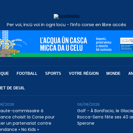
Per voi, incù voi in ogni locu - l’info corse en libre accès
IQUE
FOOTBALL
SPORTS
VOTRE RÉGION
MONDE
A
ET DE DEUIL
08/2026
06/08/2026
Haute-commissaire à
Golf - À Bonifacio, le Glaci
nfance choisit la Corse pour
Rocca-Serra fête ses 40 a
cer un partenariat contre
Sperone
tendance « No Kids »