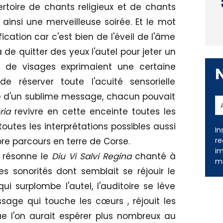
ertoire de chants religieux et de chants
ainsi une merveilleuse soirée. Et le mot
fication car c'est bien de l'éveil de l'âme
ela de quitter des yeux l'autel pour jeter un
e de visages exprimaient une certaine
e réserver toute l'acuité sensorielle
ve d'un sublime message, chacun pouvait
ria
revivre en cette enceinte toutes les
 toutes les interprétations possibles aussi
In
re
re parcours en terre de Corse.
im
, résonne le
Diu Vi Salvi Regina
chanté à
me
s sonorités dont semblait se réjouir le
ui surplombe l'autel, l'auditoire se lève
ge qui touche les cœurs , réjouit les
 l'on aurait espérer plus nombreux au