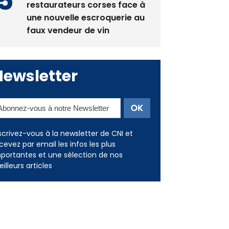
restaurateurs corses face à
une nouvelle escroquerie au
faux vendeur de vin
Newsletter
scrivez-vous à la newsletter de CNI et
cevez par email les infos les plus
portantes et une sélection de nos
illeurs articles