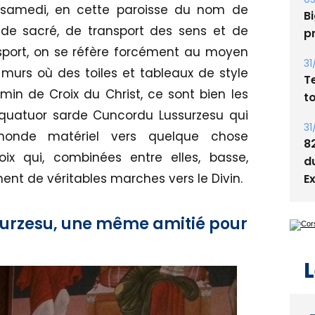
, samedi, en cette paroisse du nom de
Bi
n de sacré, de transport des sens et de
p
ansport, on se réfère forcément au moyen
31
murs où des toiles et tableaux de style
T
in de Croix du Christ, ce sont bien les
t
 quatuor sarde Cuncordu Lussurzesu qui
31
 monde matériel vers quelque chose
8
voix qui, combinées entre elles, basse,
d
ment de véritables marches vers le Divin.
E
surzesu, une même amitié pour
L