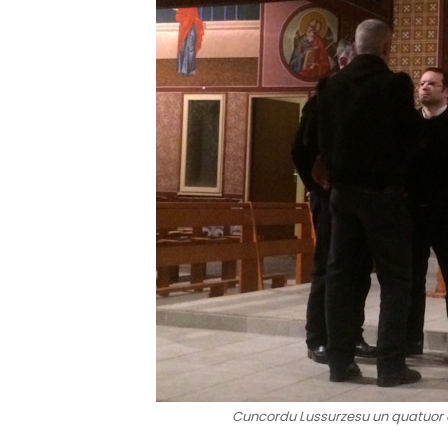
Cuncordu Lussurzesu un quatuor d