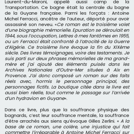
Laurent-du-Maroni, appelé aussi camp de la
Transportation. Ce bagne était la centrale du bagne
de la Guyane française. Parmi les forçats : Antoine
Michel Ferracci, ancêtre de l’auteur, déporté pour avoir
assassiné son neveu. «
Ce roman est le
troisième volet
d’une biographie mémorielle. Epuration se déroulait en
1944, sous l’occupation, Lettres à mes fantômes en 1955,
ou un Ferracci était confronté à l’atrocité de la Guerre
d’Algérie. Ce troisième livre évoque la fin du XIXème
siècle. Des livres témoignages, voire des testaments. Je
suis parti sur deux phrases mémorielles de ma grand-
mère et j’ai ajouté des éléments puisés dans les
Archives Nationales d’Outre-Mer situées à Aix en
Provence. J’ai donc composé un roman sur des faits
réels avec, hormis le personnage principal, des
personnages fictifs. La boutique citée dans le livre est
aussi bien réelle
,
tout comme le passage sur l’arrivée
d’un hydravion en Guyane
».
Dans ce livre, plus que la souffrance physique des
bagnards, c’est leur souffrance mentale, la souffrance
d’être arrachés aux siens qu’évoque Gilles Zerlini. «
A la
base de ce roman, une colère, une injustice qui fait
commettre l’irréparable à
Antoine Michel Ferracci sur