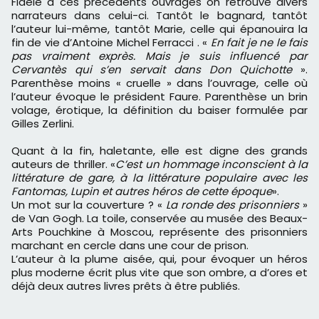
Fidèle à ces précédents ouvrages on retrouve divers
narrateurs dans celui-ci. Tantôt le bagnard, tantôt
l’auteur lui-même, tantôt Marie, celle qui épanouira la
fin de vie d’Antoine Michel Ferracci . «
En fait je ne le fais
pas vraiment exprès. Mais je suis influencé par
Cervantès qui s’en servait dans Don Quichotte
».
Parenthèse moins « cruelle » dans l’ouvrage, celle où
l’auteur évoque le président Faure. Parenthèse un brin
volage, érotique, la définition du baiser formulée par
Gilles Zerlini.
Quant à la fin, haletante, elle est digne des grands
auteurs de thriller. «
C’est un hommage inconscient à la
littérature de gare, à la littérature populaire avec les
Fantomas, Lupin et autres héros de cette époque
».
Un mot sur la couverture ? «
La ronde des prisonniers
»
de Van Gogh. La toile, conservée au musée des Beaux-
Arts Pouchkine à Moscou, représente des prisonniers
marchant en cercle dans une cour de prison.
L’auteur à la plume aisée, qui, pour évoquer un héros
plus moderne écrit plus vite que son ombre, a d’ores et
déjà deux autres livres prêts à être publiés.