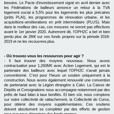
besoins. Le Pacte d'investissement signé en avril dernier avec
les Fédérations de bailleurs annonce un retour à la TVA
logement social à 5,5% pour les logements les plus précaires
(prêts PLAI), les programmes de rénovation urbaine, et les
acquisitions-améliorations en prêt intermédiaire (PLUS). Mais
dans le meilleur des cas, ces mesures ne seront pas effectives
avant le 1er janvier 2020. Autrement dit, l'OPH2C a bel et bien
perdu plus de 2M€ sur ses fonds propres sur la période 2018-
2019 et ne les recouvrera plus.
- Où trouvez-vous les ressources pour agir ?
- Il faut trouver des moyens nouveaux. Nous avons
contractualisé pour 1,260M€ avec Action Logement, qui est le
partenaire des bailleurs avec lequel l'OPH2C n'avait jamais
conventionné. C'est pour l'heure un soutien uniquement à la
construction. Nous avons également renouvelé une convention
de partenariat avec la Légion étrangère à Calvi. La Caisse de
Dépôts et Consignations nous accompagne notamment par des
prêts de haut bilan à taux bonifiés. Et bien sûr, nous comptons
sur notre collectivité de rattachement, la Collectivité de Corse,
pour obtenir des moyens supplémentaires. Ces soutiens
doivent absolument se compléter par des efforts de gestion
pour que nous dégagions des fonds propres.