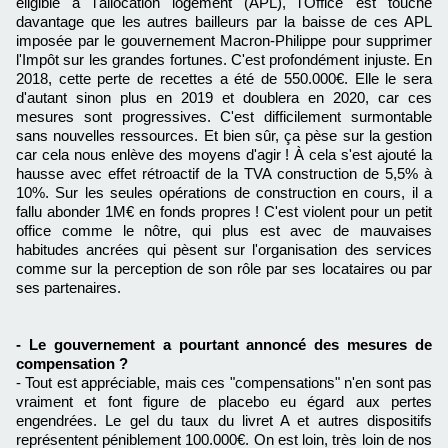
éligible à l'allocation logement (APL), l'Office est touché
davantage que les autres bailleurs par la baisse de ces APL
imposée par le gouvernement Macron-Philippe pour supprimer
l'Impôt sur les grandes fortunes. C'est profondément injuste. En
2018, cette perte de recettes a été de 550.000€. Elle le sera
d'autant sinon plus en 2019 et doublera en 2020, car ces
mesures sont progressives. C'est difficilement surmontable
sans nouvelles ressources. Et bien sûr, ça pèse sur la gestion
car cela nous enlève des moyens d'agir ! À cela s'est ajouté la
hausse avec effet rétroactif de la TVA construction de 5,5% à
10%. Sur les seules opérations de construction en cours, il a
fallu abonder 1M€ en fonds propres ! C'est violent pour un petit
office comme le nôtre, qui plus est avec de mauvaises
habitudes ancrées qui pèsent sur l'organisation des services
comme sur la perception de son rôle par ses locataires ou par
ses partenaires.
- Le gouvernement a pourtant annoncé des mesures de
compensation ?
- Tout est appréciable, mais ces "compensations" n'en sont pas
vraiment et font figure de placebo eu égard aux pertes
engendrées. Le gel du taux du livret A et autres dispositifs
représentent péniblement 100.000€. On est loin, très loin de nos