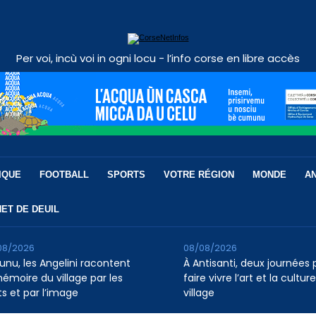
Per voi, incù voi in ogni locu - l’info corse en libre accès
IQUE
FOOTBALL
SPORTS
VOTRE RÉGION
MONDE
A
ET DE DEUIL
08/2026
08/08/2026
runu, les Angelini racontent
À Antisanti, deux journées 
mémoire du village par les
faire vivre l’art et la cultur
s et par l’image
village