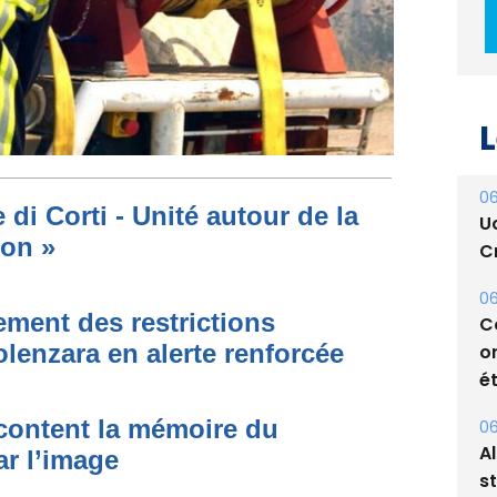
L
06
di Corti - Unité autour de la
U
ion »
Cr
06
ment des restrictions
C
olenzara en alerte renforcée
o
ét
acontent la mémoire du
06
A
ar l’image
s