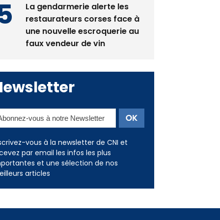
La gendarmerie alerte les
restaurateurs corses face à
une nouvelle escroquerie au
faux vendeur de vin
Newsletter
scrivez-vous à la newsletter de CNI et
cevez par email les infos les plus
portantes et une sélection de nos
illeurs articles