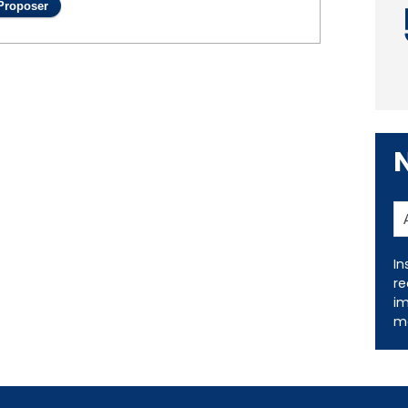
In
re
im
me