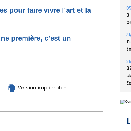
05
 pour faire vivre l’art et la
Bi
p
31
une première, c’est un
T
t
31
8
d
E
i
Version imprimable
L